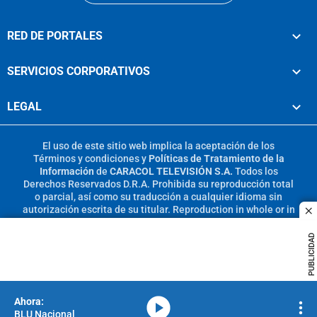
RED DE PORTALES
SERVICIOS CORPORATIVOS
LEGAL
El uso de este sitio web implica la aceptación de los
Términos y condiciones
y
Políticas de Tratamiento de la
Información
de
CARACOL TELEVISIÓN S.A.
Todos los
Derechos Reservados D.R.A. Prohibida su reproducción total
o parcial, así como su traducción a cualquier idioma sin
autorización escrita de su titular. Reproduction in whole or in
c
part, or translation without written permission is prohibited.
All rights reserved 2025.
PUBLICIDAD
MIEMBRO DE:
media-icon
BLU Nacional