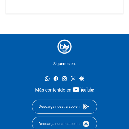
Síguenos en:
whatsapp
facebook
instagram
twitter
google
youtube-
Más contenido en
footer
Descarga nuestra app en
Descarga nuestra app en