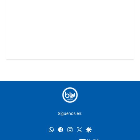
Síguenos en:
whatsapp
facebook
instagram
twitter
google