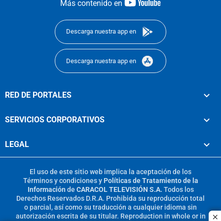
youtube-
Más contenido en
footer
Descarga nuestra app en
Descarga nuestra app en
RED DE PORTALES
SERVICIOS CORPORATIVOS
LEGAL
El uso de este sitio web implica la aceptación de los
Términos y condiciones
y
Políticas de Tratamiento de la
Información
de
CARACOL TELEVISIÓN S.A.
Todos los
Derechos Reservados D.R.A. Prohibida su reproducción total
o parcial, así como su traducción a cualquier idioma sin
autorización escrita de su titular. Reproduction in whole or in
c