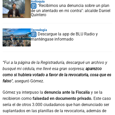
Antioquia
"Recibimos una denuncia sobre un plan
de un atentado en mi contra": alcalde Daniel
Quintero
Tecnología
Descargue la app de BLU Radio y
manténgase informado
“Fui a la página de la Registraduría, descargué un archivo y
busqué mi cédula, me llevé esa gran sorpresa;
aparezco
como si hubiera votado a favor de la revocatoria, cosa que es
falso
”,
aseguró Gómez.
Gómez ya interpuso la
denuncia ante la Fiscalía
y se la
recibieron como
falsedad en documento privado.
Este caso
sería el de otros 3.000 ciudadanos que han denunciado ser
suplantados en las planillas de la revocatoria, además de