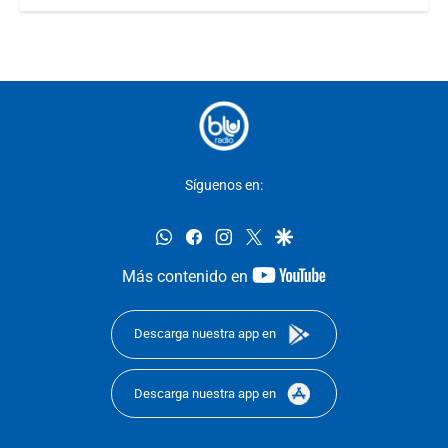
Síguenos en:
whatsapp
facebook
instagram
twitter
google
youtube-
Más contenido en
footer
Descarga nuestra app en
Descarga nuestra app en