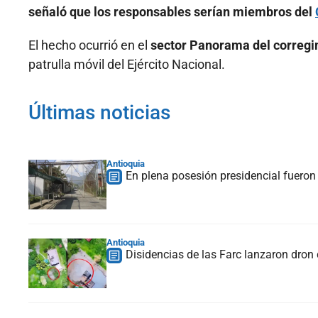
señaló que los responsables serían miembros del
El hecho ocurrió en el
sector Panorama del corregi
patrulla móvil del Ejército Nacional.
Últimas noticias
Antioquia
En plena posesión presidencial fueron 
Antioquia
Disidencias de las Farc lanzaron dron 