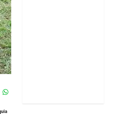
Whatsapp
k
quia