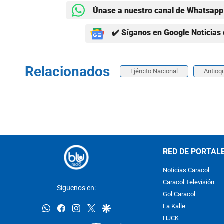
Únase a nuestro canal de Whatsapp 
✔️ Síganos en Google Noticias 
Relacionados
Ejército Nacional
Antioq
RED DE PORTAL
Noticias Caracol
Caracol Televisión
Síguenos en:
Gol Caracol
whatsapp
facebook
instagram
twitter
google
La Kalle
HJCK