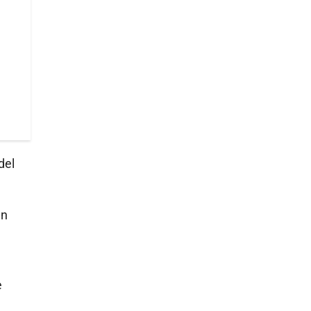
del
en
e