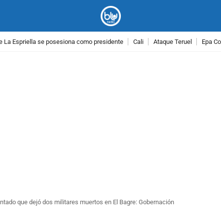
e La Espriella se posesiona como presidente
Cali
Ataque Teruel
Epa Co
PUBLICIDAD
tentado que dejó dos militares muertos en El Bagre: Gobernación