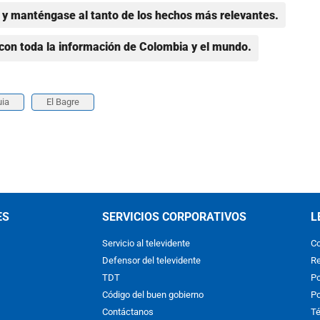
y manténgase al tanto de los hechos más relevantes.
con toda la información de Colombia y el mundo.
uia
El Bagre
ES
SERVICIOS CORPORATIVOS
L
Servicio al televidente
Co
Defensor del televidente
Re
TDT
Po
Código del buen gobierno
Po
Contáctanos
Té