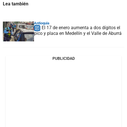
Lea también
Antioquia
El 17 de enero aumenta a dos dígitos el
pico y placa en Medellín y el Valle de Aburrá
PUBLICIDAD