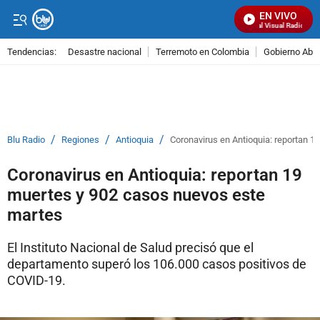
EN VIVO
Señal Visual Radio
Tendencias:
Desastre nacional
Terremoto en Colombia
Gobierno Abel
PUBLICIDAD
/
/
/
Blu Radio
Regiones
Antioquia
Coronavirus en Antioquia: reportan 
Coronavirus en Antioquia: reportan 19
muertes y 902 casos nuevos este
martes
El Instituto Nacional de Salud precisó que el
departamento superó los 106.000 casos positivos de
COVID-19.