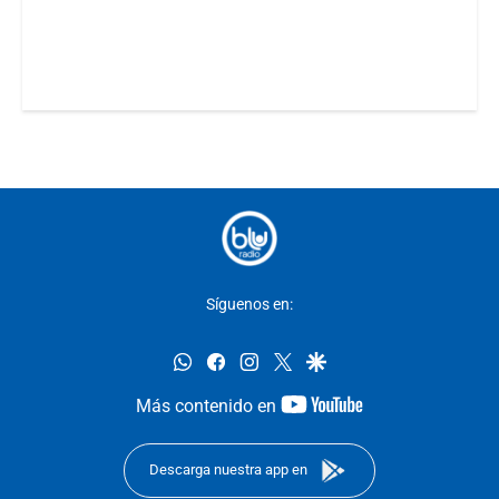
Síguenos en:
whatsapp
facebook
instagram
twitter
google
youtube-
Más contenido en
footer
Descarga nuestra app en