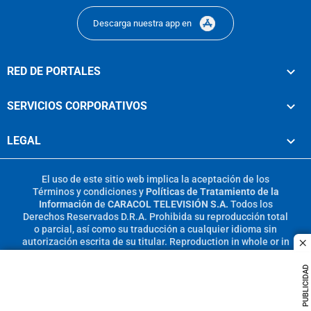
Descarga nuestra app en
RED DE PORTALES
SERVICIOS CORPORATIVOS
LEGAL
El uso de este sitio web implica la aceptación de los
Términos y condiciones
y
Políticas de Tratamiento de la
Información
de
CARACOL TELEVISIÓN S.A.
Todos los
Derechos Reservados D.R.A. Prohibida su reproducción total
o parcial, así como su traducción a cualquier idioma sin
autorización escrita de su titular. Reproduction in whole or in
c
part, or translation without written permission is prohibited.
All rights reserved 2025.
PUBLICIDAD
MIEMBRO DE: