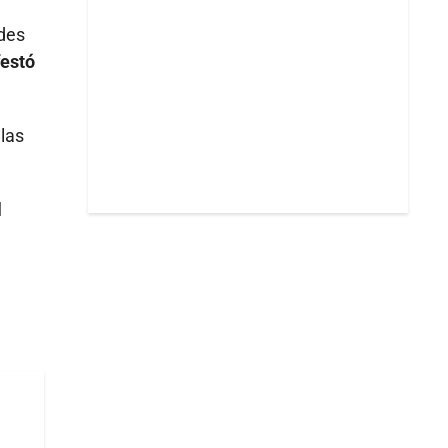
des
festó
 las
l