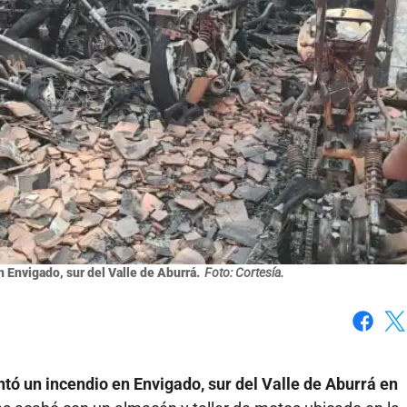
 Envigado, sur del Valle de Aburrá.
Foto: Cortesía.
Faceboo
X
tó un incendio en Envigado, sur del Valle de Aburrá en