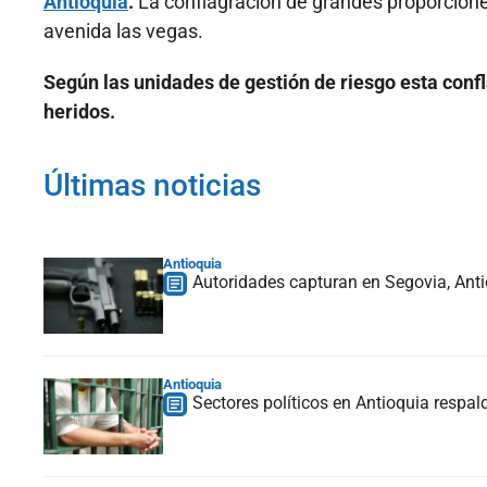
Antioquia
.
La conflagración de grandes proporcione
avenida las vegas.
Según las unidades de gestión de riesgo esta confl
heridos.
Últimas noticias
Antioquia
Autoridades capturan en Segovia, Anti
Antioquia
Sectores políticos en Antioquia respald