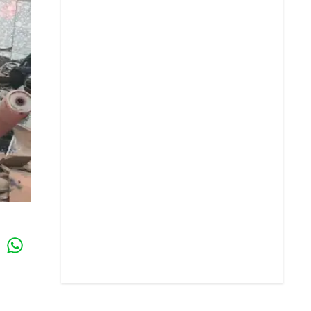
Whatsapp
k