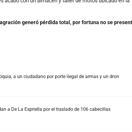
s acabó con un almacén y taller de motos ubicado en la
agración generó pérdida total, por fortuna no se presen
oquia, a un ciudadano por porte ilegal de armas y un dron
an a De La Espriella por el traslado de 106 cabecillas