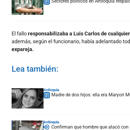
Sectores políticos en Antioquia respald
El fallo
responsabilizaba a Luis Carlos de cualquier 
además, según el funcionario, había adelantado to
expareja.
Lea también:
Antioquia
Madre de dos hijos: ella era Maryori 
Antioquia
Confirman que hombre que atacó con q