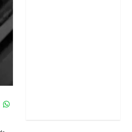
Whatsapp
k