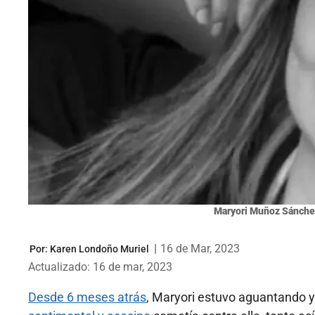
Maryori Muñoz Sánche
|
16 de Mar, 2023
Por:
Karen Londoño Muriel
Actualizado: 16 de mar, 2023
Desde 6 meses atrás
, Maryori estuvo aguantando y