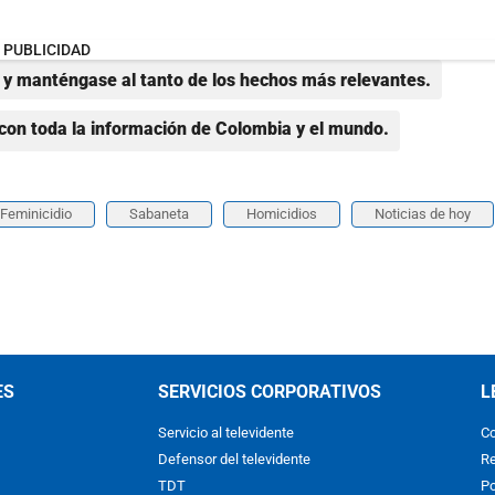
PUBLICIDAD
y manténgase al tanto de los hechos más relevantes.
con toda la información de Colombia y el mundo.
Feminicidio
Sabaneta
Homicidios
Noticias de hoy
ES
SERVICIOS CORPORATIVOS
L
Servicio al televidente
Co
Defensor del televidente
Re
TDT
Po