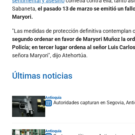
sentimental y asesino
cometía contra ella, tanto as
Sabaneta,
el pasado 13 de marzo se emitió un fal
Maryori.
"Las medidas de protección definitiva contemplan o
segundo ordenar en favor de Maryori Muñoz la orde
Policía; en tercer lugar ordena al señor Luis Carl
señora Maryori", dijo Atehortúa.
Últimas noticias
Antioquia
Autoridades capturan en Segovia, Anti
Antioquia