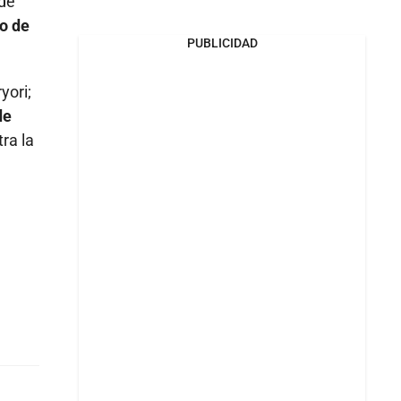
 de
o de
PUBLICIDAD
yori;
de
ra la