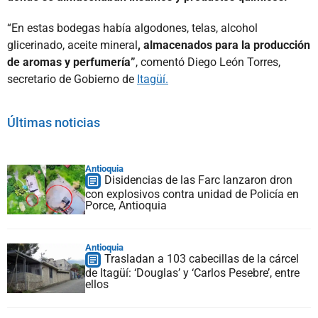
“En estas bodegas había algodones, telas, alcohol
glicerinado, aceite mineral
, almacenados para la producción
de aromas y perfumería”
, comentó Diego León Torres,
secretario de Gobierno de
Itagüí.
Últimas noticias
Antioquia
Disidencias de las Farc lanzaron dron
con explosivos contra unidad de Policía en
Porce, Antioquia
Antioquia
Trasladan a 103 cabecillas de la cárcel
de Itagüí: ‘Douglas’ y ‘Carlos Pesebre’, entre
ellos