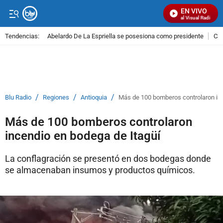
EN VIVO
Señal Visual Radio
Tendencias:
Abelardo De La Espriella se posesiona como presidente
Cal
PUBLICIDAD
/
/
/
Blu Radio
Regiones
Antioquia
Más de 100 bomberos controlaron inc
Más de 100 bomberos controlaron
incendio en bodega de Itagüí
La conflagración se presentó en dos bodegas donde
se almacenaban insumos y productos químicos.