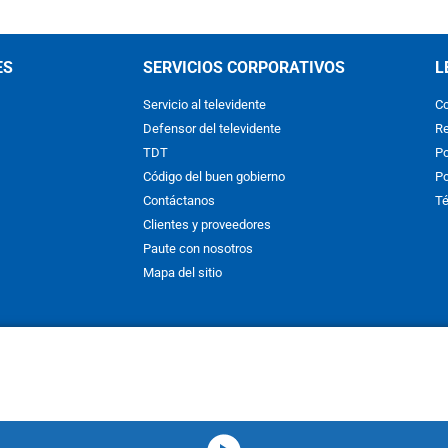
ES
SERVICIOS CORPORATIVOS
L
Servicio al televidente
Co
Defensor del televidente
Re
TDT
Po
Código del buen gobierno
Po
Contáctanos
Té
Clientes y proveedores
Paute con nosotros
Mapa del sitio
nos y condiciones
y
Políticas de Tratamiento de la Información
de
CAR
hibida su reproducción total o parcial, así como su traducción a cual
 or in part, or translation without written permission is prohibited. All 