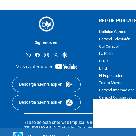
RED DE PORTAL
Noticias Caracol
Caracol Televisión
Síguenos en:
Gol Caracol
whatsapp
facebook
instagram
twitter
google
La Kalle
HJCK
youtube-
Más contenido en
DiTu
footer
El Espectador
Teatro Mayor
Descarga nuestra app en
Caracol Internacional
Caracol Corporativo
Descarga nuestra app en
Caracol Next
El uso de este sitio web implica la aceptación de los
Térmi
TELEVISIÓN S.A.
Todos los Derechos Reservados D.R.A. Pro
sin autorización escrita de su titular. Reproduction in whole