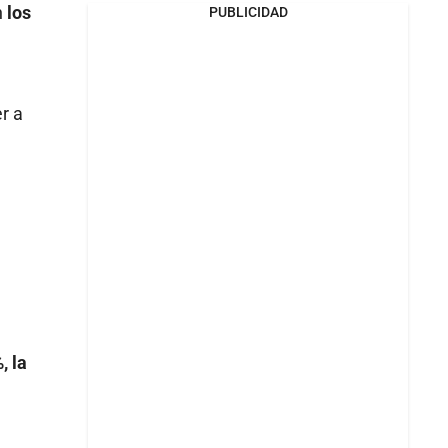
n
los
PUBLICIDAD
r a
, la