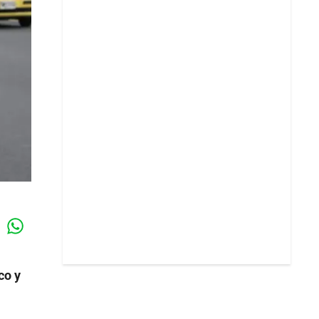
Whatsapp
k
co y