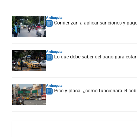
Antioquia
Comienzan a aplicar sanciones y pago 
Antioquia
Lo que debe saber del pago para estar 
Antioquia
Pico y placa: ¿cómo funcionará el cob