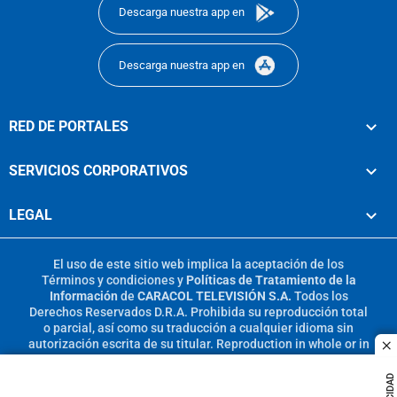
Descarga nuestra app en
Descarga nuestra app en
RED DE PORTALES
SERVICIOS CORPORATIVOS
LEGAL
El uso de este sitio web implica la aceptación de los
Términos y condiciones
y
Políticas de Tratamiento de la
Información
de
CARACOL TELEVISIÓN S.A.
Todos los
Derechos Reservados D.R.A. Prohibida su reproducción total
o parcial, así como su traducción a cualquier idioma sin
autorización escrita de su titular. Reproduction in whole or in
c
part, or translation without written permission is prohibited.
All rights reserved 2025.