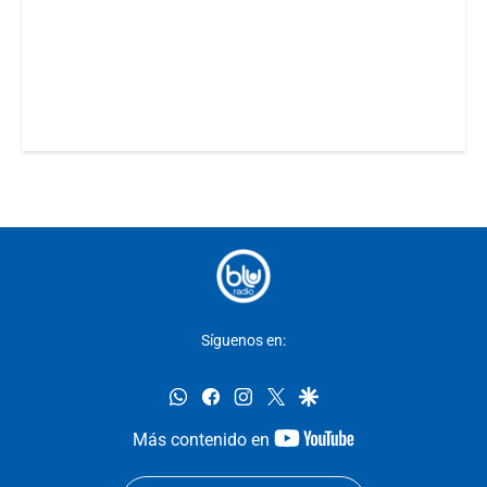
Síguenos en:
whatsapp
facebook
instagram
twitter
google
youtube-
Más contenido en
footer