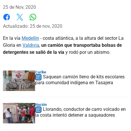
25 de Nov, 2020
Whatsapp
Facebook
X
Actualizado: 25 de nov, 2020
En la vía
Medellín
- costa atlántica, a la altura del sector La
Gloria en
Valdivia
,
un camión que transportaba bolsas de
detergentes se salió de la vía
y rodó por un abismo.
Caribe
Saquean camión lleno de kits escolares
para comunidad indígena en Tasajera
Nación
Llorando, conductor de carro volcado en
la costa intentó detener a saqueadores