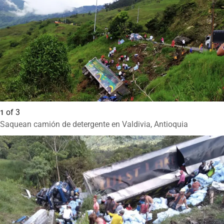
of
3
1
Saquean camión de detergente en Valdivia, Antioquia