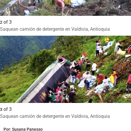
of
3
2
Saquean camión de detergente en Valdivia, Antioquia
of
3
3
Saquean camión de detergente en Valdivia, Antioquia
Por:
Susana Panesso