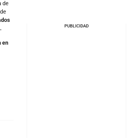
a de
 de
ados
PUBLICIDAD
.
n en