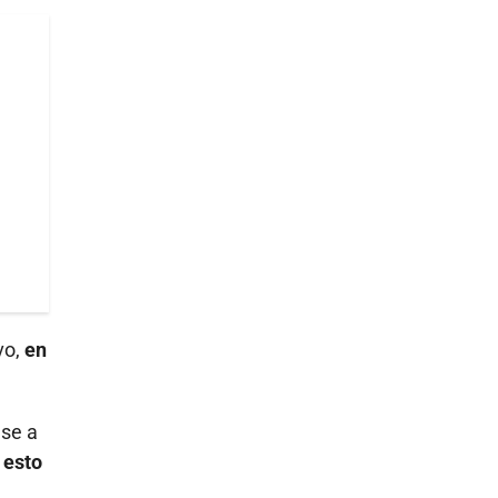
vo,
en
ese a
 esto