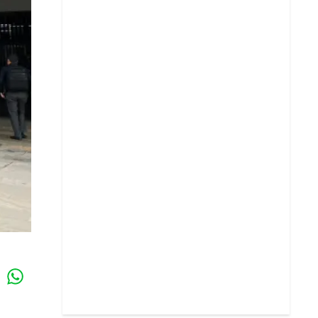
Whatsapp
k