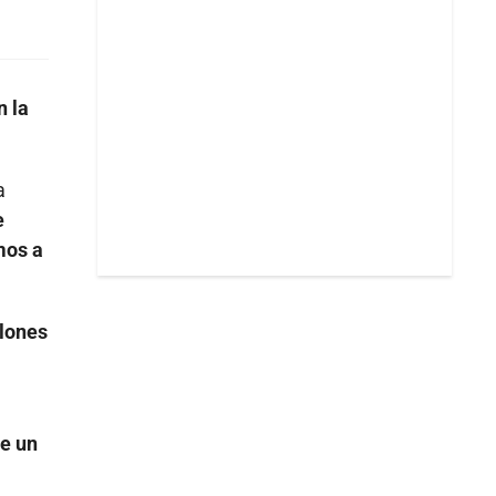
n la
a
e
mos a
llones
de un