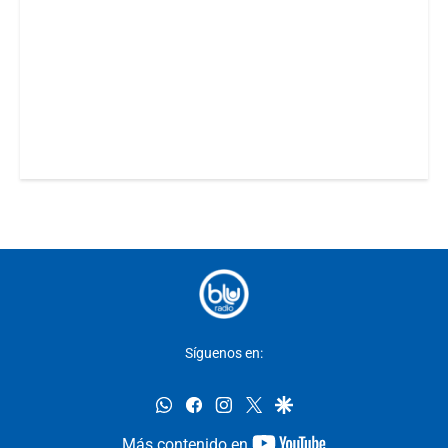
Síguenos en:
whatsapp
facebook
instagram
twitter
google
youtube-
Más contenido en