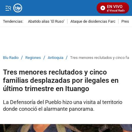
EN VIVO
Señal Visual Radio
Tendencias:
Abatido alias ‘El Ruso’
Ataque de disidencias Farc
Preso
PUBLICIDAD
/
/
/
Blu Radio
Regiones
Antioquia
Tres menores reclutados y cinco fami
Tres menores reclutados y cinco
familias desplazadas por ilegales en
último trimestre en Ituango
La Defensoría del Pueblo hizo una visita al territorio
donde conoció el alarmante panorama.