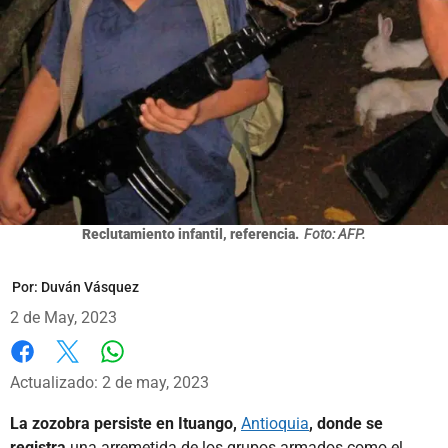
Reclutamiento infantil, referencia.
Foto: AFP.
Por:
Duván Vásquez
2 de May, 2023
Whatsapp
Facebook
X
Actualizado: 2 de may, 2023
La zozobra persiste en Ituango,
Antioquia
, donde se
registra
una arremetida de los grupos armados como el