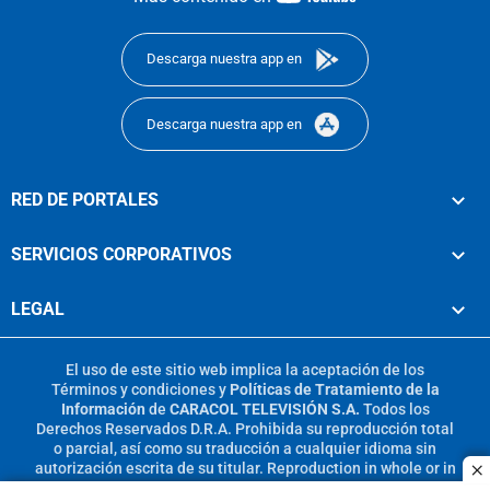
footer
Descarga nuestra app en
Descarga nuestra app en
RED DE PORTALES
SERVICIOS CORPORATIVOS
LEGAL
El uso de este sitio web implica la aceptación de los
Términos y condiciones
y
Políticas de Tratamiento de la
Información
de
CARACOL TELEVISIÓN S.A.
Todos los
Derechos Reservados D.R.A. Prohibida su reproducción total
o parcial, así como su traducción a cualquier idioma sin
autorización escrita de su titular. Reproduction in whole or in
c
part, or translation without written permission is prohibited.