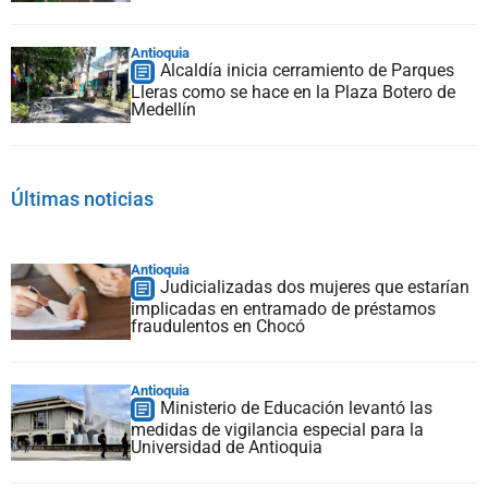
Antioquia
Alcaldía inicia cerramiento de Parques
Lleras como se hace en la Plaza Botero de
Medellín
Últimas noticias
Antioquia
Judicializadas dos mujeres que estarían
implicadas en entramado de préstamos
fraudulentos en Chocó
Antioquia
Ministerio de Educación levantó las
medidas de vigilancia especial para la
Universidad de Antioquia