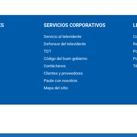
ES
SERVICIOS CORPORATIVOS
L
Servicio al televidente
Co
Defensor del televidente
Re
TDT
Po
Código del buen gobierno
Po
Contáctanos
Té
Clientes y proveedores
Paute con nosotros
Mapa del sitio
nos y condiciones
y
Políticas de Tratamiento de la Información
de
CAR
hibida su reproducción total o parcial, así como su traducción a cual