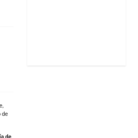
e,
o de
ía de