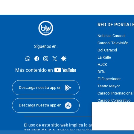
RED DE PORTAL
Noticias Caracol
Caracol Televisión
Síguenos en:
Gol Caracol
whatsapp
facebook
instagram
twitter
google
La Kalle
HJCK
youtube-
Más contenido en
DiTu
footer
El Espectador
Teatro Mayor
Descarga nuestra app en
Caracol Internacional
Caracol Corporativo
Descarga nuestra app en
Caracol Next
El uso de este sitio web implica la aceptación de los
Térmi
TELEVISIÓN S.A.
Todos los Derechos Reservados D.R.A. Pro