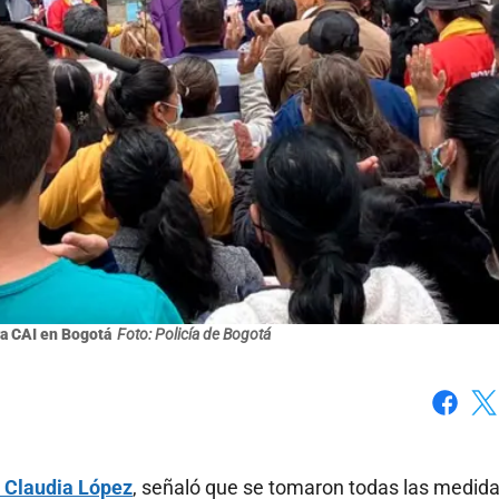
ra CAI en Bogotá
Foto: Policía de Bogotá
Faceboo
X
 Claudia López
, señaló que se tomaron todas las medid