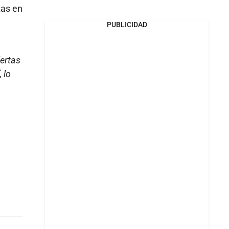
zas en
PUBLICIDAD
lertas
 lo