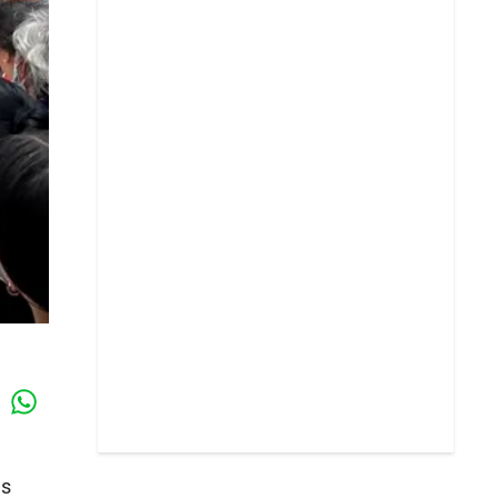
Whatsapp
k
as