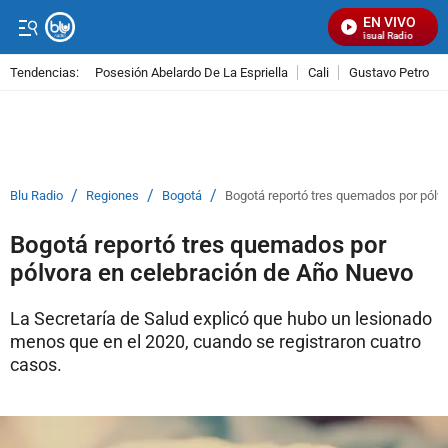
EN VIVO
Señal Visual Radio
Tendencias:
Posesión Abelardo De La Espriella
Cali
Gustavo Petro
PUBLICIDAD
/
/
/
Blu Radio
Regiones
Bogotá
Bogotá reportó tres quemados por pólv
Bogotá reportó tres quemados por
pólvora en celebración de Año Nuevo
La Secretaría de Salud explicó que hubo un lesionado
menos que en el 2020, cuando se registraron cuatro
casos.