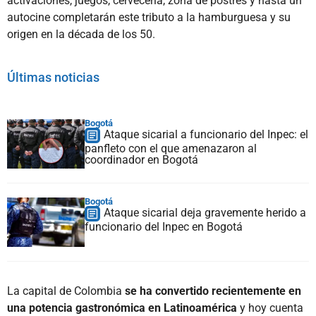
activaciones, juegos, cervecería, zona de postres y hasta un
autocine completarán este tributo a la hamburguesa y su
origen en la década de los 50.
Últimas noticias
Bogotá
Ataque sicarial a funcionario del Inpec: el
panfleto con el que amenazaron al
coordinador en Bogotá
Bogotá
Ataque sicarial deja gravemente herido a
funcionario del Inpec en Bogotá
La capital de Colombia
se ha convertido recientemente en
una potencia gastronómica en Latinoamérica
y hoy cuenta