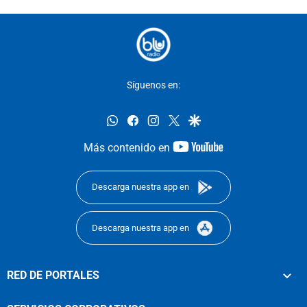
Síguenos en:
whatsapp
facebook
instagram
twitter
google
youtube-
Más contenido en
footer
Descarga nuestra app en
Descarga nuestra app en
RED DE PORTALES