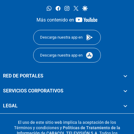
whatsapp
facebook
instagram
twitter
google
youtube-
Más contenido en
footer
Descarga nuestra app en
Descarga nuestra app en
RED DE PORTALES
SERVICIOS CORPORATIVOS
LEGAL
El uso de este sitio web implica la aceptación de los
Términos y condiciones
y
Políticas de Tratamiento de la
Información
de
CARACOL TELEVISIÓN S.A.
Todos los