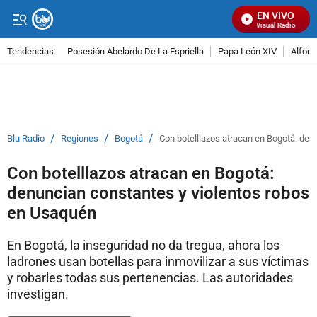
EN VIVO
Señal Visual Radio
Tendencias:
Posesión Abelardo De La Espriella
Papa León XIV
Alfons
PUBLICIDAD
/
/
/
Blu Radio
Regiones
Bogotá
Con botelllazos atracan en Bogotá: den
Con botelllazos atracan en Bogotá:
denuncian constantes y violentos robos
en Usaquén
En Bogotá, la inseguridad no da tregua, ahora los
ladrones usan botellas para inmovilizar a sus víctimas
y robarles todas sus pertenencias. Las autoridades
investigan.