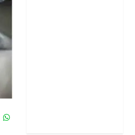
Whatsapp
k