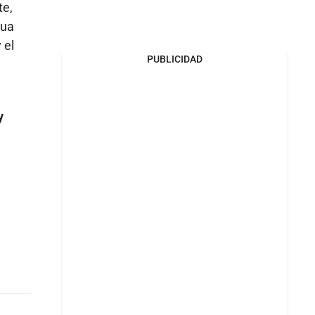
te,
gua
 el
PUBLICIDAD
y