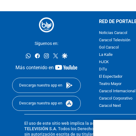
RED DE PORTAL
Noticias Caracol
Caracol Televisión
Síguenos en:
Gol Caracol
whatsapp
facebook
instagram
twitter
google
La Kalle
HJCK
youtube-
Más contenido en
DiTu
footer
El Espectador
Teatro Mayor
Descarga nuestra app en
Caracol Internacional
Caracol Corporativo
Descarga nuestra app en
Caracol Next
El uso de este sitio web implica la aceptación de los
Térmi
TELEVISIÓN S.A.
Todos los Derechos Reservados D.R.A. Pro
sin autorización escrita de su titular. Reproduction in whole