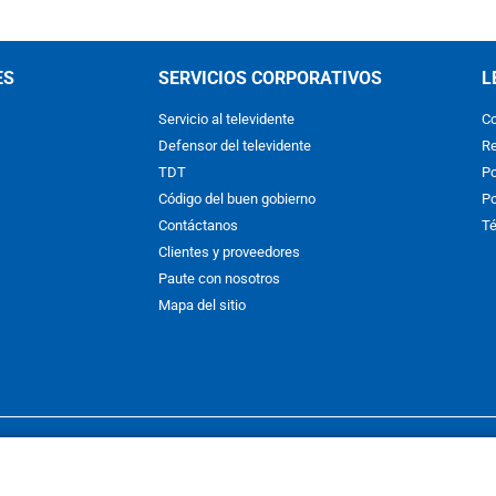
ES
SERVICIOS CORPORATIVOS
L
Servicio al televidente
Co
Defensor del televidente
Re
TDT
Po
Código del buen gobierno
Po
Contáctanos
Té
Clientes y proveedores
Paute con nosotros
Mapa del sitio
nos y condiciones
y
Políticas de Tratamiento de la Información
de
CAR
hibida su reproducción total o parcial, así como su traducción a cual
 or in part, or translation without written permission is prohibited. All 