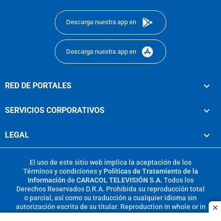
footer
Descarga nuestra app en
Descarga nuestra app en
RED DE PORTALES
SERVICIOS CORPORATIVOS
LEGAL
El uso de este sitio web implica la aceptación de los
Términos y condiciones
y
Políticas de Tratamiento de la
Información
de
CARACOL TELEVISIÓN S.A.
Todos los
Derechos Reservados D.R.A. Prohibida su reproducción total
o parcial, así como su traducción a cualquier idioma sin
autorización escrita de su titular. Reproduction in whole or in
c
part, or translation without written permission is prohibited.