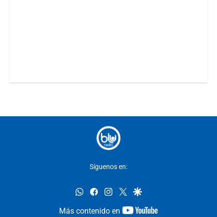
Síguenos en:
whatsapp
facebook
instagram
twitter
google
youtube-
Más contenido en