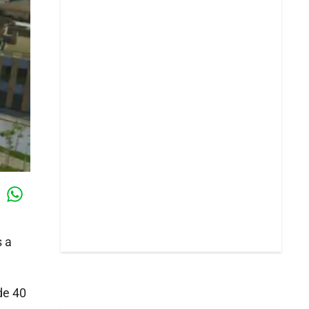
Whatsapp
k
 a
e 40