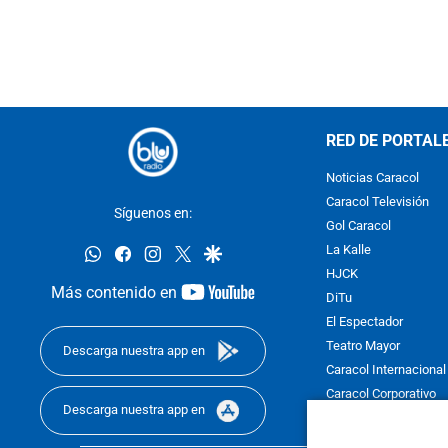
RED DE PORTAL
Noticias Caracol
Caracol Televisión
Síguenos en:
Gol Caracol
whatsapp
facebook
instagram
twitter
google
La Kalle
HJCK
youtube-
Más contenido en
DiTu
footer
El Espectador
Teatro Mayor
Descarga nuestra app en
Caracol Internacional
Caracol Corporativo
Descarga nuestra app en
Caracol Next