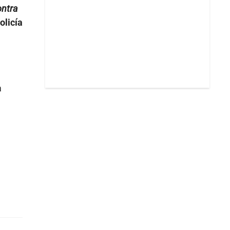
ontra
olicía
a