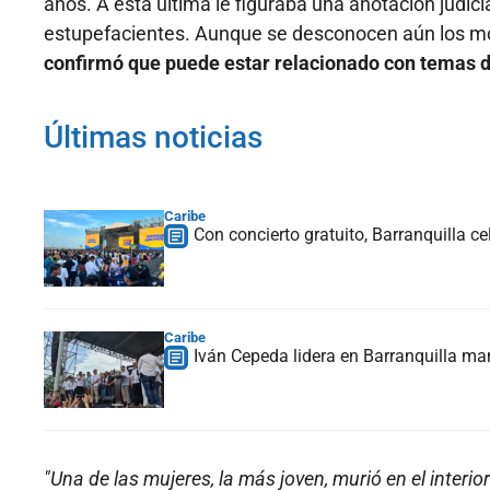
años. A esta última le figuraba una anotación judicial
estupefacientes. Aunque se desconocen aún los mó
confirmó que puede estar relacionado con temas d
Últimas noticias
Caribe
Con concierto gratuito, Barranquilla c
Caribe
Iván Cepeda lidera en Barranquilla ma
"Una de las mujeres, la más joven, murió en el interi