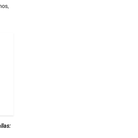
nos,
llas: