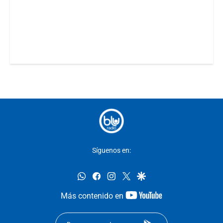
Síguenos en:
whatsapp
facebook
instagram
twitter
google
youtube-
Más contenido en
footer