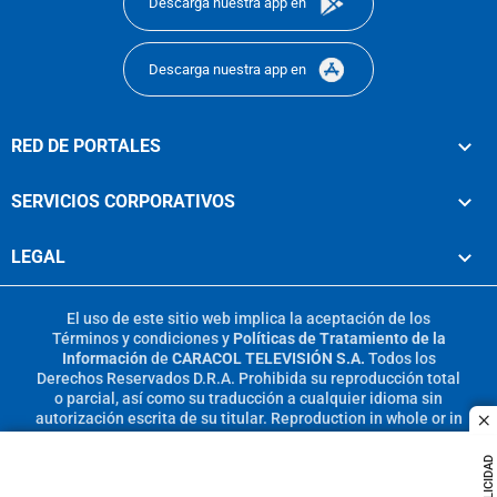
Descarga nuestra app en
Descarga nuestra app en
RED DE PORTALES
SERVICIOS CORPORATIVOS
LEGAL
El uso de este sitio web implica la aceptación de los
Términos y condiciones
y
Políticas de Tratamiento de la
Información
de
CARACOL TELEVISIÓN S.A.
Todos los
Derechos Reservados D.R.A. Prohibida su reproducción total
o parcial, así como su traducción a cualquier idioma sin
autorización escrita de su titular. Reproduction in whole or in
c
part, or translation without written permission is prohibited.
All rights reserved 2025.
PUBLICIDAD