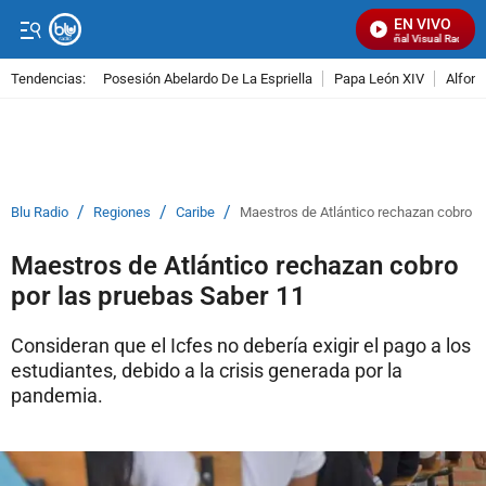
EN VIVO
Señal Visual Radio
Tendencias:
Posesión Abelardo De La Espriella
Papa León XIV
Alfons
PUBLICIDAD
/
/
/
Blu Radio
Regiones
Caribe
Maestros de Atlántico rechazan cobro p
Maestros de Atlántico rechazan cobro
por las pruebas Saber 11
Consideran que el Icfes no debería exigir el pago a los
estudiantes, debido a la crisis generada por la
pandemia.