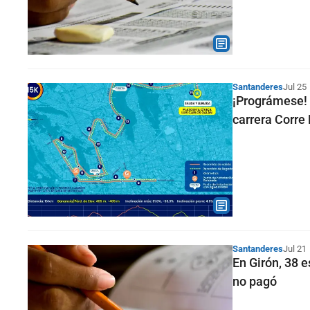
Santanderes
Jul 25
¡Prográmese! 
carrera Corre 
Santanderes
Jul 21
En Girón, 38 
no pagó