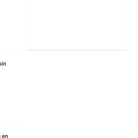
sin
n en