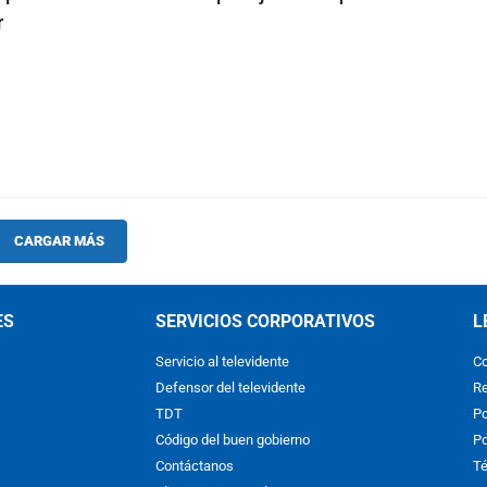
r
CARGAR MÁS
ES
SERVICIOS CORPORATIVOS
L
Servicio al televidente
Co
Defensor del televidente
Re
TDT
Po
Código del buen gobierno
Po
Contáctanos
Té