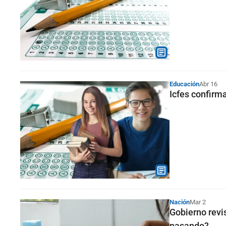
Educación
Abr 16
Icfes confirm
Nación
Mar 2
Gobierno revi
pasando?