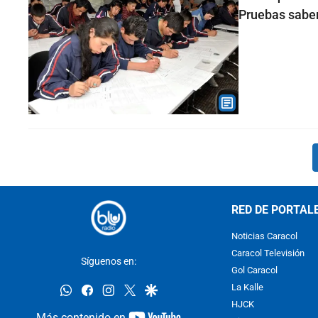
Pruebas sabe
RED DE PORTAL
Noticias Caracol
Caracol Televisión
Síguenos en:
Gol Caracol
whatsapp
facebook
instagram
twitter
google
La Kalle
HJCK
youtube-
Más contenido en