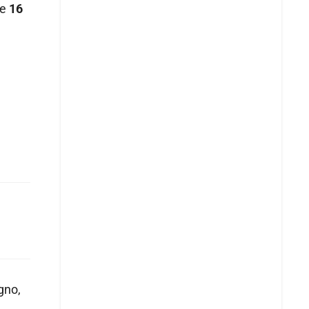
de
16
gno,