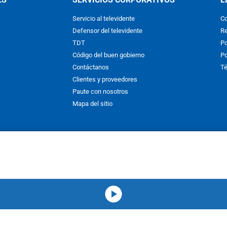
Servicio al televidente
Co
Defensor del televidente
Re
TDT
Po
Código del buen gobierno
Po
Contáctanos
Té
Clientes y proveedores
Paute con nosotros
Mapa del sitio
nos y condiciones
y
Políticas de Tratamiento de la Información
de
CAR
hibida su reproducción total o parcial, así como su traducción a cual
 or in part, or translation without written permission is prohibited. All 
media-icon