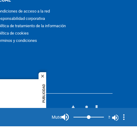
ndiciones de acceso a la red
sponsabilidad corporativa
lítica de tratamiento de la información
lítica de cookies
rminos y condiciones
close
PUBLICIDAD
ACOL
quier idioma
MIEMBRO DE:
rights
Mute
Mute