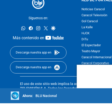
Noticias Caracol
Caracol Televisión
Síguenos en:
Gol Caracol
whatsapp
facebook
instagram
twitter
google
La Kalle
HJCK
youtube-
Más contenido en
DiTu
footer
El Espectador
Teatro Mayor
Descarga nuestra app en
Caracol Internacional
Caracol Corporativo
Descarga nuestra app en
Caracol Next
El uso de este sitio web implica la aceptación de los
Térmi
TELEVISIÓN S.A.
Todos los Derechos Reservados D.R.A. Pro
sin autorización escrita de su titular. Reproduction in whole
BLU Nacional
reserved 2025.