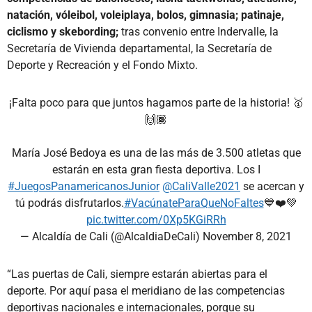
natación, vóleibol, voleiplaya, bolos, gimnasia; patinaje,
ciclismo y skebording;
tras convenio entre Indervalle, la
Secretaría de Vivienda departamental, la Secretaría de
Deporte y Recreación y el Fondo Mixto.
¡Falta poco para que juntos hagamos parte de la historia! 🥇
🙌🏾
María José Bedoya es una de las más de 3.500 atletas que
estarán en esta gran fiesta deportiva. Los I
#JuegosPanamericanosJunior
@CaliValle2021
se acercan y
tú podrás disfrutarlos.
#VacúnateParaQueNoFaltes
💙❤️💚
pic.twitter.com/0Xp5KGiRRh
— Alcaldía de Cali (@AlcaldiaDeCali)
November 8, 2021
“Las puertas de Cali, siempre estarán abiertas para el
deporte. Por aquí pasa el meridiano de las competencias
deportivas nacionales e internacionales, porque su