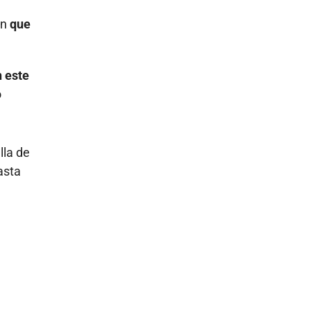
ón
que
n este
o
lla de
asta