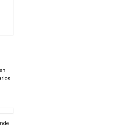
 en
arlos
nde