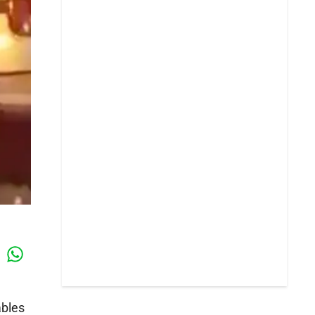
Whatsapp
k
ables