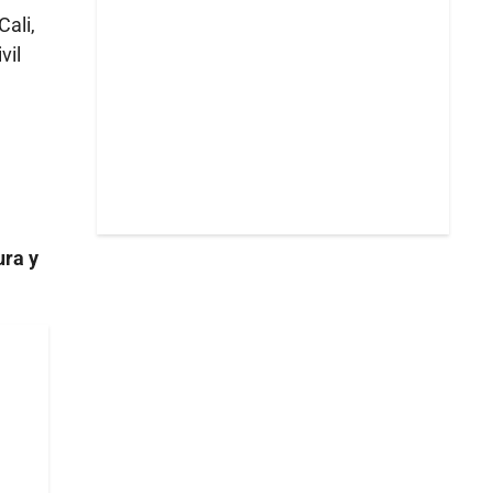
ali,
vil
ura y