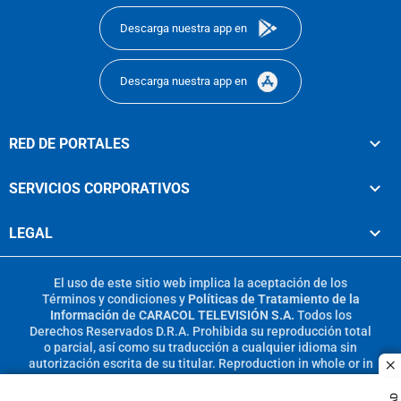
Descarga nuestra app en
Descarga nuestra app en
RED DE PORTALES
SERVICIOS CORPORATIVOS
LEGAL
El uso de este sitio web implica la aceptación de los
Términos y condiciones
y
Políticas de Tratamiento de la
Información
de
CARACOL TELEVISIÓN S.A.
Todos los
Derechos Reservados D.R.A. Prohibida su reproducción total
o parcial, así como su traducción a cualquier idioma sin
autorización escrita de su titular. Reproduction in whole or in
c
part, or translation without written permission is prohibited.
All rights reserved 2025.