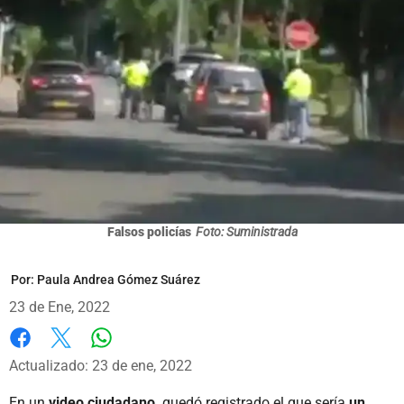
Falsos policías
Foto: Suministrada
Por:
Paula Andrea Gómez Suárez
23 de Ene, 2022
Whatsapp
Facebook
X
Actualizado: 23 de ene, 2022
En un
video ciudadano,
quedó registrado el que sería
un