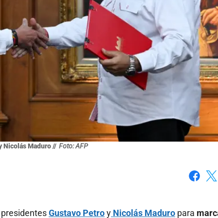
 Nicolás Maduro //
Foto: AFP
Faceboo
X
s presidentes
Gustavo Petro
y
Nicolás Maduro
para
marc