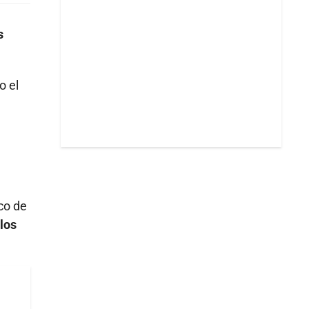
s
o el
co de
los