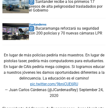
Santander recibe a los primeros 17
presos de alta peligrosidad trasladados por
el Gobierno
Santanderes
Bucaramanga reforzará su seguridad
con 200 policías y 70 nuevas cámaras LPR
En lugar de más policías pediría más maestros. En lugar de
pistolas taser, pediría más computadores para estudiantes.
En lugar de CAIs pediría mega colegios. Si logramos educar
a nuestros jóvenes les damos oportunidades diferentes a la
delincuencia. La educación es el camino!
pic.twitter.com/9bniCUE6RU
— Juan Carlos Cárdenas (@JCardenasRey)
September 24,
2020