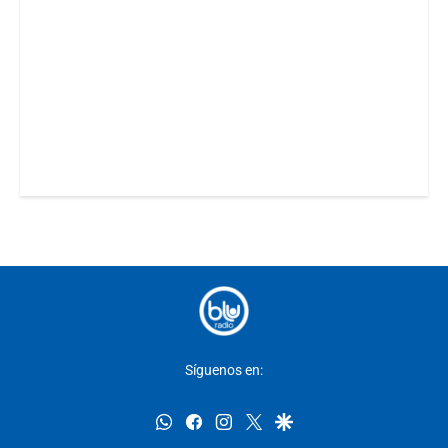
Síguenos en:
whatsapp
facebook
instagram
twitter
google