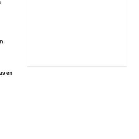
a
l
án
as en