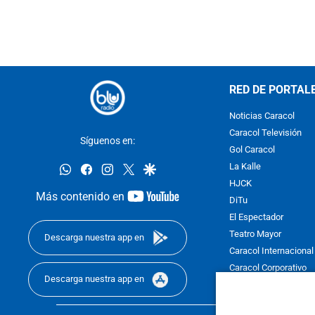
RED DE PORTAL
Noticias Caracol
Caracol Televisión
Síguenos en:
Gol Caracol
whatsapp
facebook
instagram
twitter
google
La Kalle
HJCK
youtube-
Más contenido en
DiTu
footer
El Espectador
Teatro Mayor
Descarga nuestra app en
Caracol Internacional
Caracol Corporativo
Descarga nuestra app en
Caracol Next