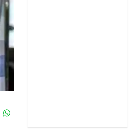
Whatsapp
k