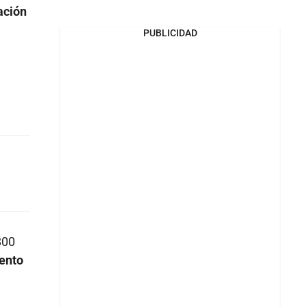
ación
PUBLICIDAD
800
mento