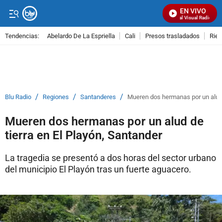
EN VIVO
Señal Visual Radio
Tendencias:
Abelardo De La Espriella
Cali
Presos trasladados
Rie
PUBLICIDAD
/
/
/
Blu Radio
Regiones
Santanderes
Mueren dos hermanas por un alud d
Mueren dos hermanas por un alud de
tierra en El Playón, Santander
La tragedia se presentó a dos horas del sector urbano
del municipio El Playón tras un fuerte aguacero.