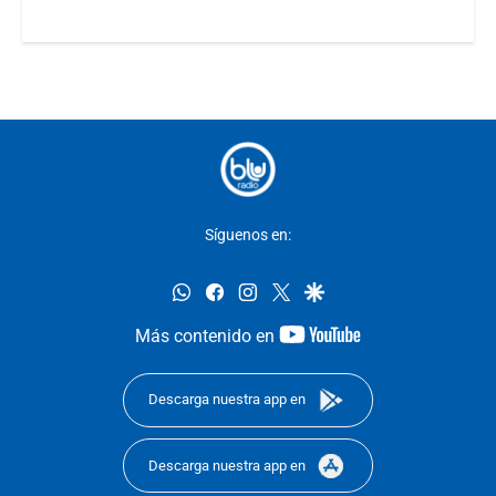
Síguenos en:
whatsapp
facebook
instagram
twitter
google
youtube-
Más contenido en
footer
Descarga nuestra app en
Descarga nuestra app en