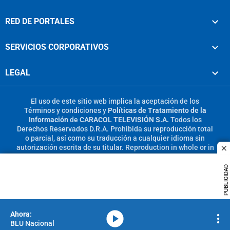
RED DE PORTALES
SERVICIOS CORPORATIVOS
LEGAL
El uso de este sitio web implica la aceptación de los
Términos y condiciones
y
Políticas de Tratamiento de la
Información
de
CARACOL TELEVISIÓN S.A.
Todos los
Derechos Reservados D.R.A. Prohibida su reproducción total
o parcial, así como su traducción a cualquier idioma sin
autorización escrita de su titular. Reproduction in whole or in
c
part, or translation without written permission is prohibited.
All rights reserved 2025.
PUBLICIDAD
MIEMBRO DE:
media-icon
BLU Nacional