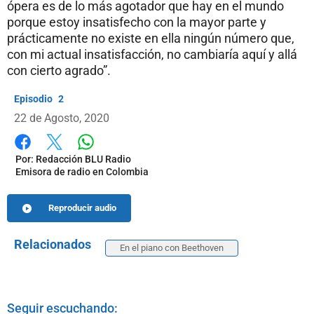
ópera es de lo más agotador que hay en el mundo
porque estoy insatisfecho con la mayor parte y
prácticamente no existe en ella ningún número que,
con mi actual insatisfacción, no cambiaría aquí y allá
con cierto agrado”.
2
22 de Agosto, 2020
Whatsapp
Facebook
X
Por:
Redacción BLU Radio
Emisora de radio en Colombia
Reproducir audio
Relacionados
En el piano con Beethoven
Seguir escuchando: