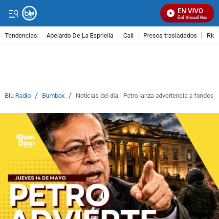
EN VIVO
Señal Visual Radio
Tendencias:
Abelardo De La Espriella
Cali
Presos trasladados
Rie
PUBLICIDAD
/
/
Blu Radio
Bumbox
Noticias del día - Petro lanza advertencia a fondos 