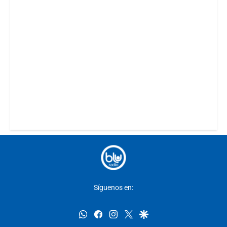
Síguenos en:
whatsapp
facebook
instagram
twitter
google