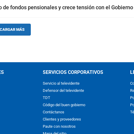
do de fondos pensionales y crece tensión con el Gobierno
CARGAR MÁS
ES
SERVICIOS CORPORATIVOS
L
Servicio al televidente
Co
Defensor del televidente
Re
TDT
Po
Código del buen gobierno
Po
Contáctanos
Té
Clientes y proveedores
Paute con nosotros
Mapa del sitio