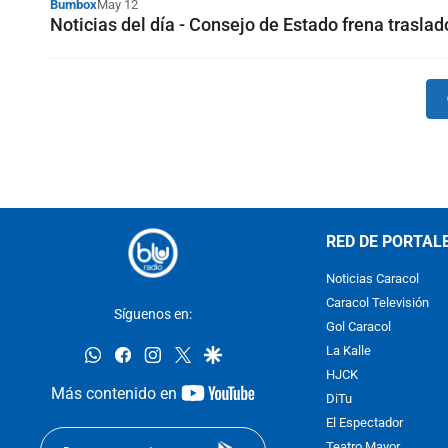
Bumbox
May 12
Noticias del día - Consejo de Estado frena trasla
RED DE PORTAL
Noticias Caracol
Caracol Televisión
Síguenos en:
Gol Caracol
whatsapp
facebook
instagram
twitter
google
La Kalle
HJCK
youtube-
Más contenido en
DiTu
footer
El Espectador
Teatro Mayor