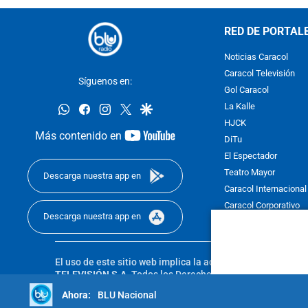
RED DE PORTAL
Noticias Caracol
Caracol Televisión
Síguenos en:
Gol Caracol
whatsapp
facebook
instagram
twitter
google
La Kalle
HJCK
youtube-
Más contenido en
DiTu
footer
El Espectador
Teatro Mayor
Descarga nuestra app en
Caracol Internacional
Caracol Corporativo
Descarga nuestra app en
Caracol Next
El uso de este sitio web implica la aceptación de los
Térmi
TELEVISIÓN S.A.
Todos los Derechos Reservados D.R.A. Pro
sin autorización escrita de su titular. Reproduction in whole
BLU Nacional
reserved 2025.