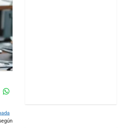
Whatsapp
k
rnada
 según