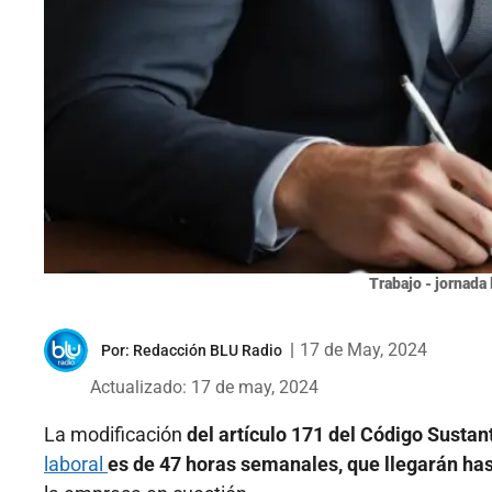
Trabajo - jornada 
|
17 de May, 2024
Por:
Redacción BLU Radio
Actualizado: 17 de may, 2024
La modificación
del artículo 171 del Código Susta
laboral
es de 47 horas semanales, que llegarán has