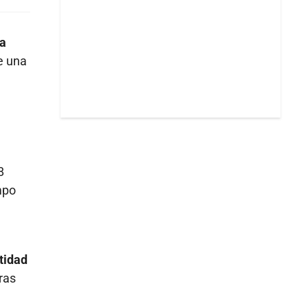
na
e una
8
mpo
tidad
ras