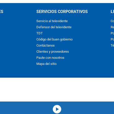
ES
SERVICIOS CORPORATIVOS
L
Servicio al televidente
Co
Defensor del televidente
Re
TDT
Po
Código del buen gobierno
Po
Contáctanos
Té
Clientes y proveedores
Paute con nosotros
Mapa del sitio
nos y condiciones
y
Políticas de Tratamiento de la Información
de
CAR
hibida su reproducción total o parcial, así como su traducción a cual
 or in part, or translation without written permission is prohibited. All 
media-icon