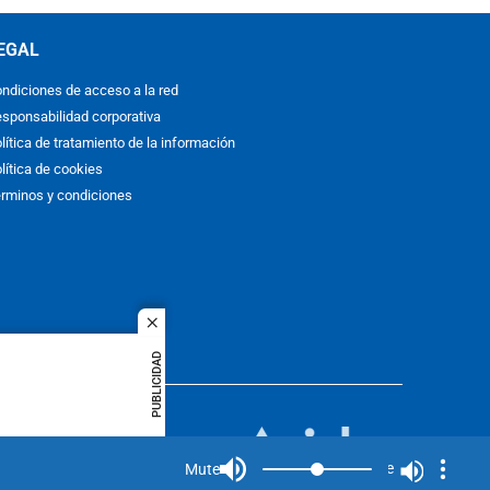
EGAL
ndiciones de acceso a la red
sponsabilidad corporativa
lítica de tratamiento de la información
lítica de cookies
rminos y condiciones
close
PUBLICIDAD
ACOL
quier idioma
MIEMBRO DE:
rights
Mute
Mute