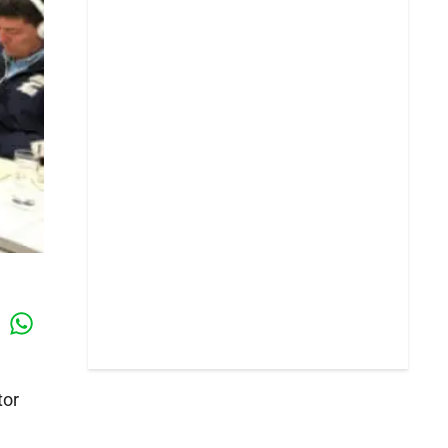
Whatsapp
k
tor