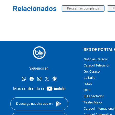
Relacionados
Programas completos
P
RED DE PORTAL
Noticias Caracol
Caracol Televisión
Síguenos en:
Gol Caracol
whatsapp
facebook
instagram
twitter
google
La Kalle
HJCK
youtube-
Más contenido en
DiTu
footer
El Espectador
Teatro Mayor
Descarga nuestra app en
Caracol Internacional
Caracol Corporativo