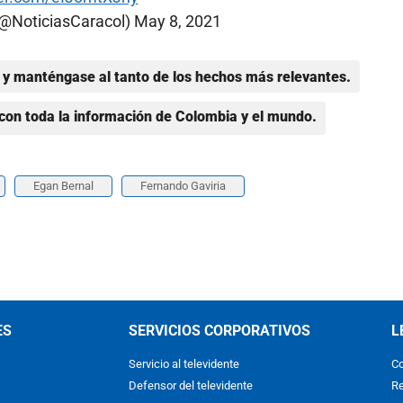
(@NoticiasCaracol)
May 8, 2021
y manténgase al tanto de los hechos más relevantes.
con toda la información de Colombia y el mundo.
Egan Bernal
Fernando Gaviria
ES
SERVICIOS CORPORATIVOS
L
Servicio al televidente
Co
Defensor del televidente
Re