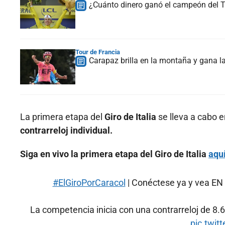
¿Cuánto dinero ganó el campeón del To
Tour de Francia
Carapaz brilla en la montaña y gana la
La primera etapa del
Giro de Italia
se lleva a cabo 
contrarreloj individual.
Siga en vivo la primera etapa del Giro de Italia
aqu
#ElGiroPorCaracol
| Conéctese ya y vea EN V
La competencia inicia con una contrarreloj de 8.6
pic.twit