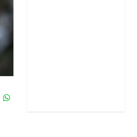
Whatsapp
k