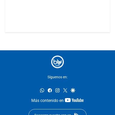
Síguenos en:
whatsapp
facebook
instagram
twitter
google
youtube-
Más contenido en
footer