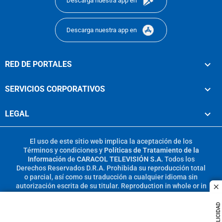
Descarga nuestra app en
Descarga nuestra app en
RED DE PORTALES
SERVICIOS CORPORATIVOS
LEGAL
El uso de este sitio web implica la aceptación de los
Términos y condiciones
y
Políticas de Tratamiento de la
Información
de
CARACOL TELEVISIÓN S.A.
Todos los
Derechos Reservados D.R.A. Prohibida su reproducción total
o parcial, así como su traducción a cualquier idioma sin
autorización escrita de su titular. Reproduction in whole or in
c
part, or translation without written permission is prohibited.
All rights reserved 2025.
PUBLICIDAD