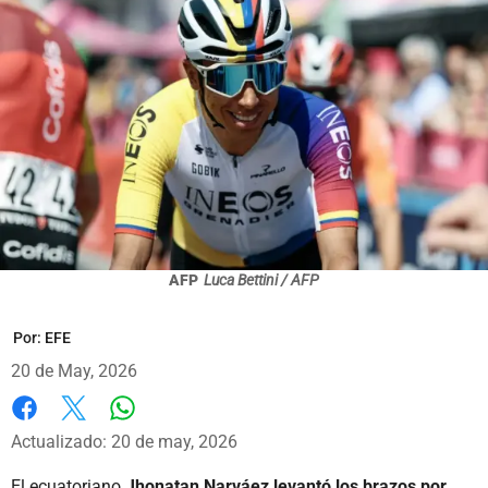
AFP
Luca Bettini / AFP
Por:
EFE
20 de May, 2026
Whatsapp
Facebook
X
Actualizado: 20 de may, 2026
El ecuatoriano
Jhonatan Narváez levantó los brazos por