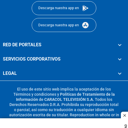
Descarga nuestra app en
Descarga nuestra app en
RED DE PORTALES
SERVICIOS CORPORATIVOS
LEGAL
El uso de este sitio web implica la aceptación de los
Términos y condiciones
y
Políticas de Tratamiento de la
Información
de
CARACOL TELEVISIÓN S.A.
Todos los
Derechos Reservados D.R.A. Prohibida su reproducción total
o parcial, así como su traducción a cualquier idioma sin
autorización escrita de su titular. Reproduction in whole or in
c
part, or translation without written permission is prohibited.
All rights reserved 2025.