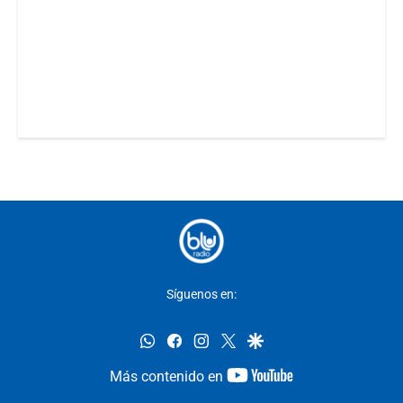
Síguenos en:
whatsapp
facebook
instagram
twitter
google
youtube-
Más contenido en
footer