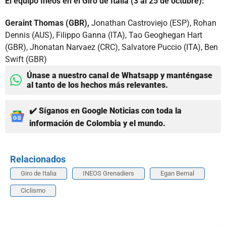
El equipo Ineos en el Giro de Italia (3 al 25 de octubre):
Geraint Thomas (GBR),
Jonathan Castroviejo (ESP), Rohan
Dennis (AUS), Filippo Ganna (ITA), Tao Geoghegan Hart
(GBR), Jhonatan Narvaez (CRC), Salvatore Puccio (ITA), Ben
Swift (GBR)
Únase a nuestro canal de Whatsapp y manténgase
al tanto de los hechos más relevantes.
✔️ Síganos en Google Noticias con toda la
información de Colombia y el mundo.
Relacionados
Giro de Italia
INEOS Grenadiers
Egan Bernal
Ciclismo