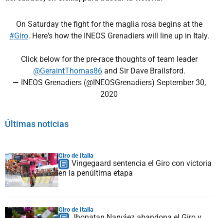
On Saturday the fight for the maglia rosa begins at the
#Giro
. Here's how the INEOS Grenadiers will line up in Italy.
Click below for the pre-race thoughts of team leader
@GeraintThomas86
and Sir Dave Brailsford.
— INEOS Grenadiers (@INEOSGrenadiers)
September 30,
2020
Últimas noticias
Giro de Italia
Vingegaard sentencia el Giro con victoria
en la penúltima etapa
Giro de Italia
Jhonatan Narváez abandona el Giro y