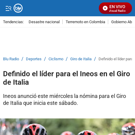
EN VIVO
Señal Visual Radio
Tendencias:
Desastre nacional
Terremoto en Colombia
Gobierno Abel
PUBLICIDAD
/
/
/
/
Blu Radio
Deportes
Ciclismo
Giro de Italia
Definido el líder para 
Definido el líder para el Ineos en el Giro
de Italia
Ineos anunció este miércoles la nómina para el Giro
de Italia que inicia este sábado.