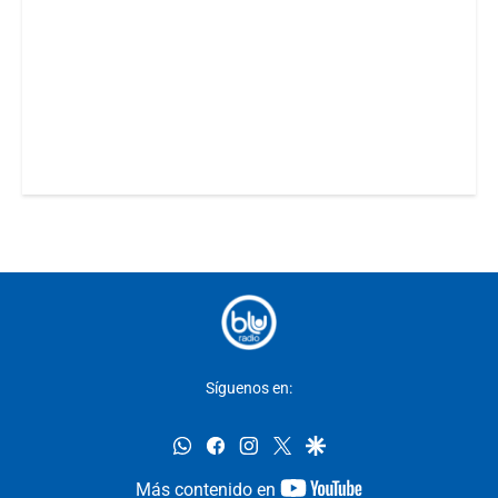
Síguenos en:
whatsapp
facebook
instagram
twitter
google
youtube-
Más contenido en