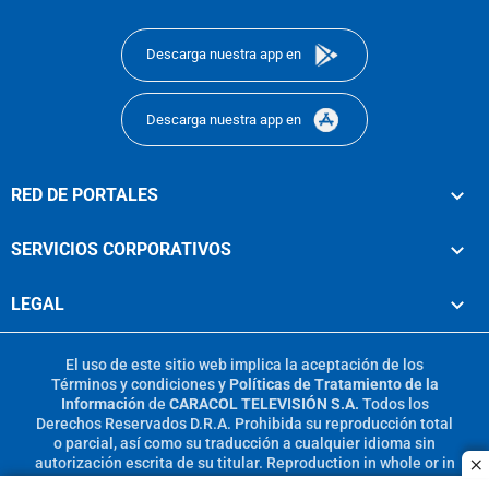
footer
Descarga nuestra app en
Descarga nuestra app en
RED DE PORTALES
SERVICIOS CORPORATIVOS
LEGAL
El uso de este sitio web implica la aceptación de los
Términos y condiciones
y
Políticas de Tratamiento de la
Información
de
CARACOL TELEVISIÓN S.A.
Todos los
Derechos Reservados D.R.A. Prohibida su reproducción total
o parcial, así como su traducción a cualquier idioma sin
autorización escrita de su titular. Reproduction in whole or in
c
part, or translation without written permission is prohibited.