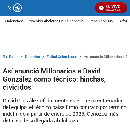
EN VIVO
Señal Visual Radio
Tendencias:
Posesión Abelardo De La Espriella
Papa León XIV
Alfons
PUBLICIDAD
/
/
/
Blu Radio
Deportes
Fútbol Colombiano
Así anunció Millonarios a D
Así anunció Millonarios a David
González como técnico: hinchas,
divididos
David González oficialmente es el nuevo entrenador
del equipo, el técnico paisa firmó contrato por termino
indefinido a partir de enero de 2025. Conozca más
detalles de su llegada al club azul.