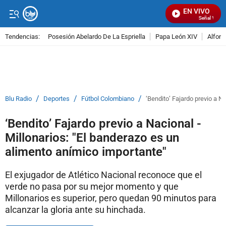
EN VIVO
Señal Visual 
Tendencias:
Posesión Abelardo De La Espriella
Papa León XIV
Alfons
PUBLICIDAD
/
/
/
Blu Radio
Deportes
Fútbol Colombiano
‘Bendito’ Fajardo previo a N
‘Bendito’ Fajardo previo a Nacional -
Millonarios: "El banderazo es un
alimento anímico importante"
El exjugador de Atlético Nacional reconoce que el
verde no pasa por su mejor momento y que
Millonarios es superior, pero quedan 90 minutos para
alcanzar la gloria ante su hinchada.