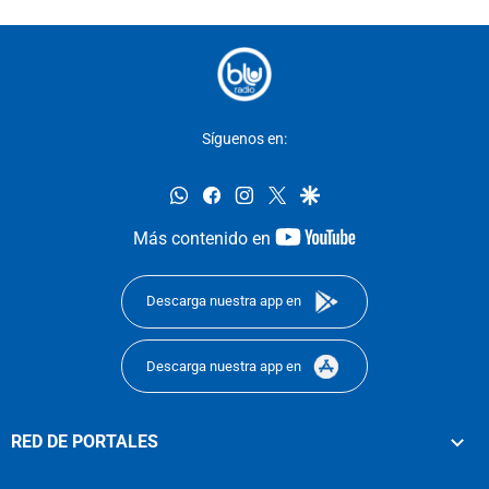
Síguenos en:
whatsapp
facebook
instagram
twitter
google
youtube-
Más contenido en
footer
Descarga nuestra app en
Descarga nuestra app en
RED DE PORTALES