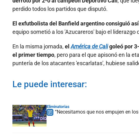
derrotó por 2-0 al campeón Deportivo Cali
, que lue
perdido todos los partidos que disputó.
El exfutbolista del Banfield argentino consiguió as
equipo sometió a los 'Azucareros' bajo el liderazgo d
En la misma jornada,
el
América de Cali
goleó por 3-
el primer tiempo
, pero para el que apisonó en la et
puntería de los atacantes 'escarlatas', hubiese sal
Le puede interesar:
Eliminatorias
“Necesitamos que nos empujen en los 