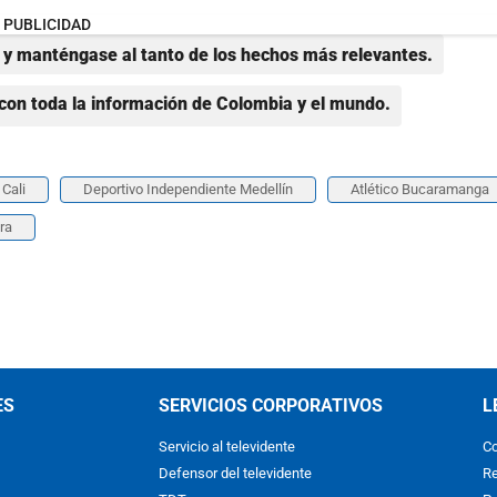
PUBLICIDAD
y manténgase al tanto de los hechos más relevantes.
con toda la información de Colombia y el mundo.
Cali
Deportivo Independiente Medellín
Atlético Bucaramanga
ra
ES
SERVICIOS CORPORATIVOS
L
Servicio al televidente
Co
Defensor del televidente
Re