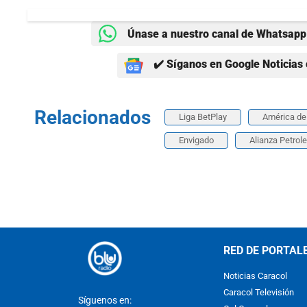
Únase a nuestro canal de Whatsapp 
✔️ Síganos en Google Noticias 
Relacionados
Liga BetPlay
América de 
Envigado
Alianza Petrole
RED DE PORTAL
Noticias Caracol
Caracol Televisión
Síguenos en: