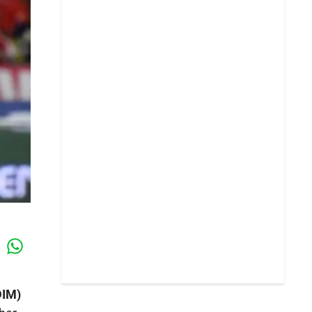
Whatsapp
k
DIM)