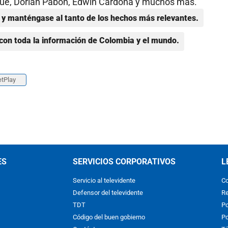
uque, Dorlan Pabón, Edwin Cardona y muchos más.
y manténgase al tanto de los hechos más relevantes.
con toda la información de Colombia y el mundo.
etPlay
ES
SERVICIOS CORPORATIVOS
L
Servicio al televidente
Co
Defensor del televidente
Re
TDT
Po
Código del buen gobierno
Po