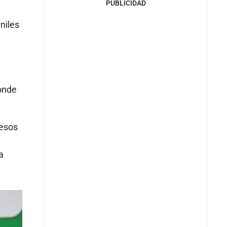
PUBLICIDAD
niles
donde
cesos
a