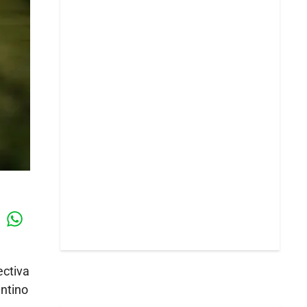
Whatsapp
k
ectiva
entino