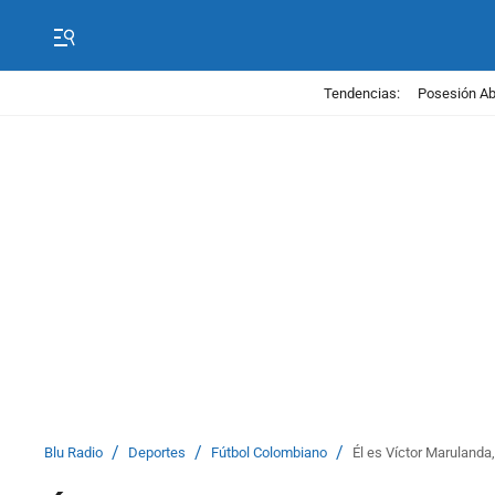
Tendencias:
Posesión Abe
/
/
/
Blu Radio
Deportes
Fútbol Colombiano
Él es Víctor Marulanda,