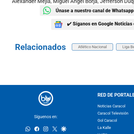
Alexander Mejía, Miguel Ángel Borja, Jefferson D
Únase a nuestro canal de Whatsapp 
✔️ Síganos en Google Noticias 
Relacionados
Atlético Nacional
Liga B
RED DE PORTAL
Noticias Caracol
Caracol Televisión
Síguenos en:
Gol Caracol
whatsapp
facebook
instagram
twitter
google
La Kalle