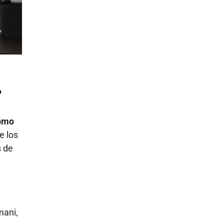
?
como
e los
s de
mani,