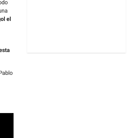
todo
 una
ol el
esta
 Pablo