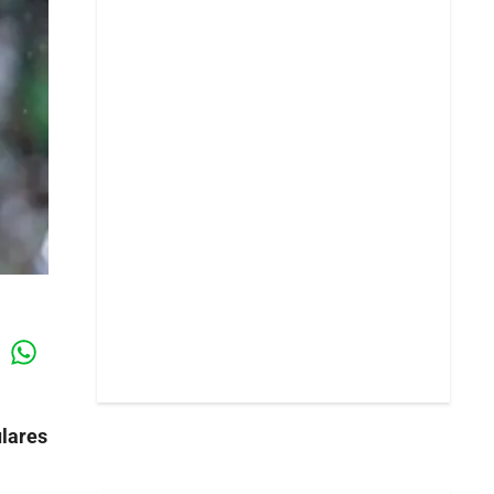
Whatsapp
k
ulares